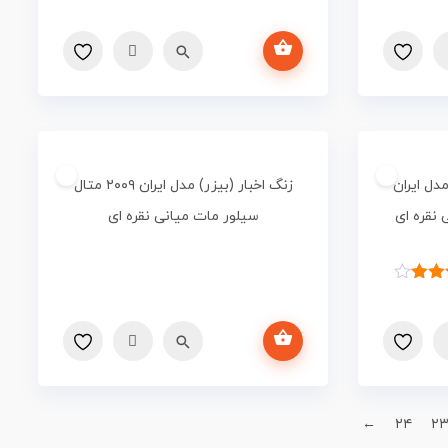
انتخاب گزینه ها
ه دوسوکت cat6+cat6 مدل ایران
زنگ اخبار (بیزر) مدل ایران ۲۰۰۹ متال
سیلور مات میانی نقره ای
امتیاز
از ۵
امتیاز
اطلاعات بیشتر
تری
←
۲۴
۲