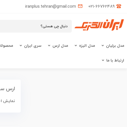
iranplus.tehran@gmail.com
۰۲۱-۶۶۷۶۲۴۸۹
مدل برلیان
مدل الیزه
مدل ارس
سری ایران
محصولات
ارتباط با ما
ارس سف
نمایش ۱–۹ از ۲۹ نتیجه