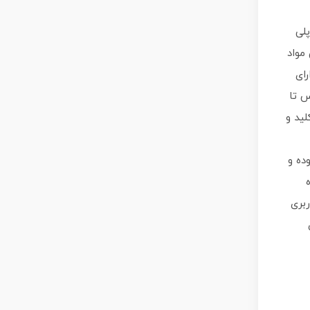
پلی
مواد
رای
س تا
ید و
ده و
ربری