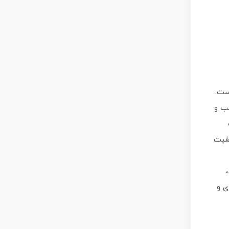
ست.
ب و
یفیت
ی و