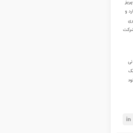
پریز
د و
ری
 شرکت
نی
یک
ود