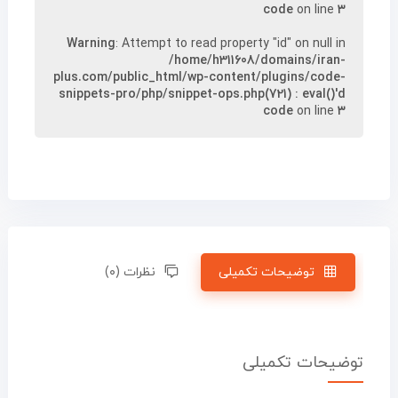
code
on line
۳
Warning
: Attempt to read property "id" on null in
/home/h311608/domains/iran-
plus.com/public_html/wp-content/plugins/code-
snippets-pro/php/snippet-ops.php(721) : eval()'d
code
on line
۳
توضیحات تکمیلی
نظرات (۰)
توضیحات تکمیلی