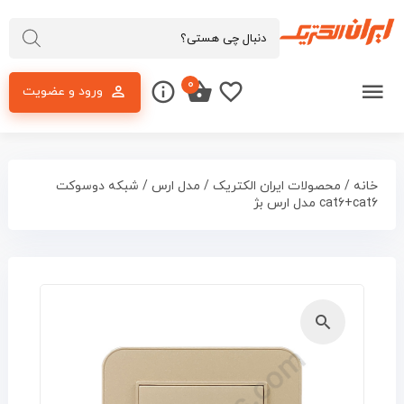
۰
ورود و عضویت
خانه
/
محصولات ایران الکتریک
/
مدل ارس
/ شبکه دوسوکت
cat6+cat6 مدل ارس بژ
🔍