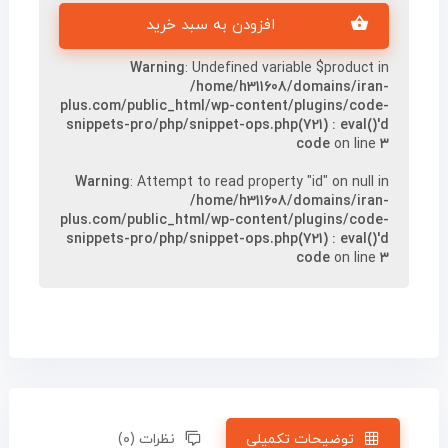
افزودن به سبد خرید
Warning
: Undefined variable $product in
/home/h311608/domains/iran-
plus.com/public_html/wp-content/plugins/code-
snippets-pro/php/snippet-ops.php(721) : eval()'d
code
on line
۳
Warning
: Attempt to read property "id" on null in
/home/h311608/domains/iran-
plus.com/public_html/wp-content/plugins/code-
snippets-pro/php/snippet-ops.php(721) : eval()'d
code
on line
۳
توضیحات تکمیلی
نظرات (۰)