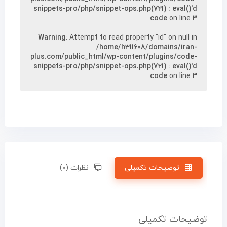
snippets-pro/php/snippet-ops.php(721) : eval()'d
code
on line
۳
Warning
: Attempt to read property "id" on null in
/home/h311608/domains/iran-
plus.com/public_html/wp-content/plugins/code-
snippets-pro/php/snippet-ops.php(721) : eval()'d
code
on line
۳
توضیحات تکمیلی
نظرات (۰)
توضیحات تکمیلی