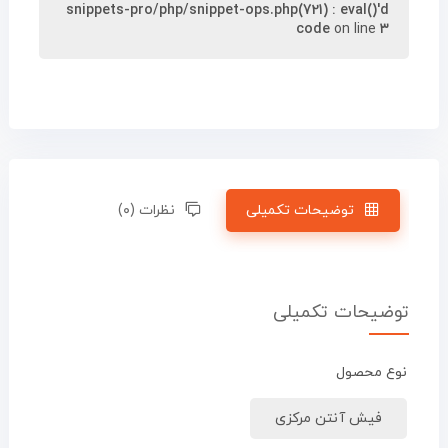
snippets-pro/php/snippet-ops.php(721) : eval()'d
code
on line
۳
توضیحات تکمیلی
نظرات (۰)
توضیحات تکمیلی
نوع محصول
فیش آنتن مرکزی