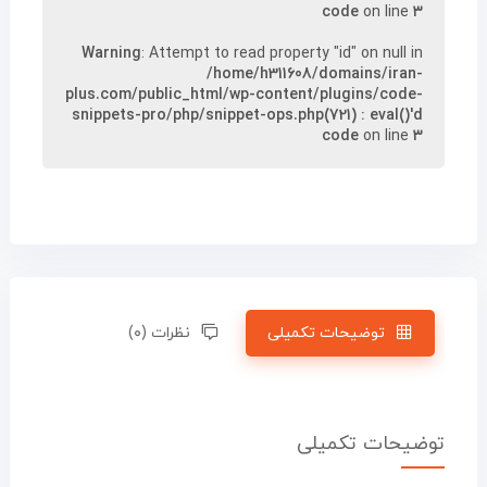
code
on line
۳
Warning
: Attempt to read property "id" on null in
/home/h311608/domains/iran-
plus.com/public_html/wp-content/plugins/code-
snippets-pro/php/snippet-ops.php(721) : eval()'d
code
on line
۳
توضیحات تکمیلی
نظرات (۰)
توضیحات تکمیلی