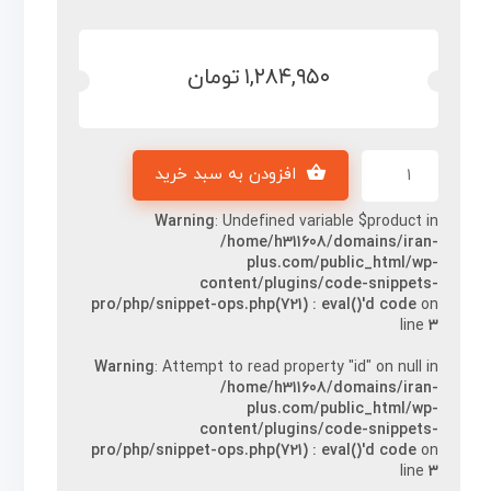
۱,۲۸۴,۹۵۰
تومان
افزودن به سبد خرید
Warning
: Undefined variable $product in
/home/h311608/domains/iran-
plus.com/public_html/wp-
content/plugins/code-snippets-
pro/php/snippet-ops.php(721) : eval()'d code
on
line
۳
Warning
: Attempt to read property "id" on null in
/home/h311608/domains/iran-
plus.com/public_html/wp-
content/plugins/code-snippets-
pro/php/snippet-ops.php(721) : eval()'d code
on
line
۳