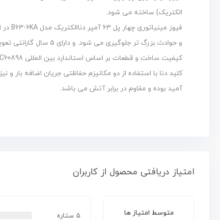
الکتریک) ساخته می شود.
فیوز م
و حوادث بزرگ تر جلوگیری می شود. و دارای 5 سال گارانتی تعویض و با کیفیت مناسب و قیمت مقرون به صرفه تولید و عرضه می شود.
کیفیت ساخت و قطعات بر اساس استاندارد بین المللی IEC60898 و استاندارد ملی 2611 مورد آزمون و بررسی قرار می گیرند.
کلید دنا با استفاده از دو مکانیزم حفاظتی جریان اضافه بار و ن
آمید بوده و مقاوم در برابر آتش می باشد.
امتیاز دریافتی محصول از کاربران
متوسط امتیاز ها
۵ ستاره