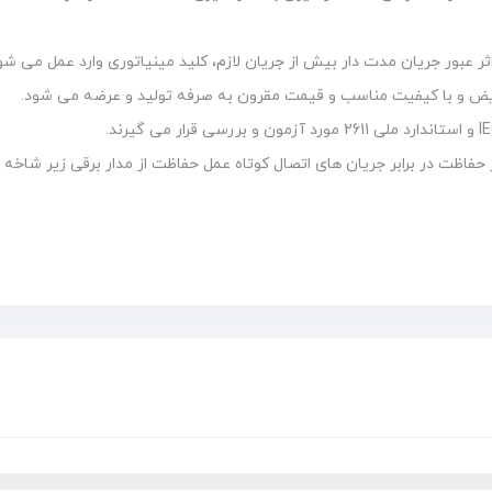
ینیاتوری چهار پل 63 آمپر دناالکتریک مدل B63-6KA در اثر عبور جریان مدت دار بیش از جریان لازم، کلید م
یز حفاظت در برابر جریان های اتصال کوتاه عمل حفاظت از مدار برقی زیر شاخه 