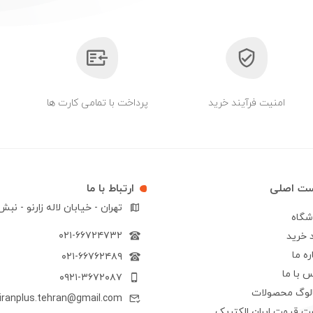
امنیت فرآیند خرید
پرداخت با تمامی کارت ها
ست اصلی
ارتباط با ما
تهران - خیابان لاله زارنو - نب
شگاه
۰۲۱-۶۶۷۲۴۷۳۲
 خرید
ره ما
۰۲۱-۶۶۷۶۲۴۸۹
 با ما
۰۹۲۱-۳۶۷۲۰۸۷
الوگ محصولات
iranplus.tehran@gmail.com
ت قیمت ایران الکتریک