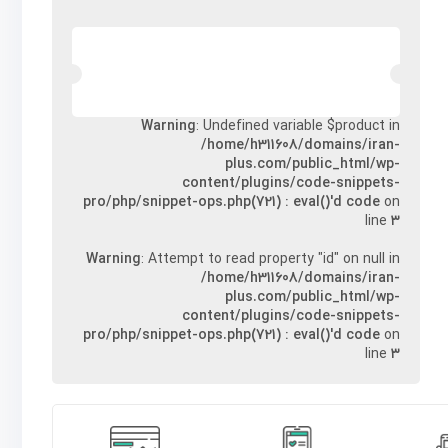
Warning
: Undefined variable $product in
/home/h311608/domains/iran-
plus.com/public_html/wp-
content/plugins/code-snippets-
pro/php/snippet-ops.php(721) : eval()'d code
on
line
۳
Warning
: Attempt to read property "id" on null in
/home/h311608/domains/iran-
plus.com/public_html/wp-
content/plugins/code-snippets-
pro/php/snippet-ops.php(721) : eval()'d code
on
line
۳