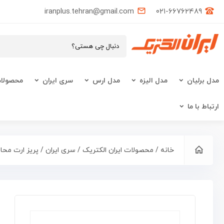
iranplus.tehran@gmail.com
۰۲۱-۶۶۷۶۲۴۸۹
مدل برلیان
مدل الیزه
مدل ارس
سری ایران
محصولات
ارتباط با ما
خانه
/
محصولات ایران الکتریک
/
سری ایران
/ پریز ارت محافظ دار ups مدل ای