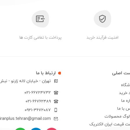
امنیت فرآیند خرید
پرداخت با تمامی کارت ها
ست اصلی
ارتباط با ما
تهران - خیابان لاله زارنو - نب
شگاه
۰۲۱-۶۶۷۲۴۷۳۲
 خرید
ره ما
۰۲۱-۶۶۷۶۲۴۸۹
 با ما
۰۹۲۱-۳۶۷۲۰۸۷
الوگ محصولات
iranplus.tehran@gmail.com
ت قیمت ایران الکتریک