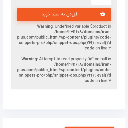
افزودن به سبد خرید
Warning
: Undefined variable $product in
/home/h311608/domains/iran-
plus.com/public_html/wp-content/plugins/code-
snippets-pro/php/snippet-ops.php(721) : eval()'d
code
on line
۳
Warning
: Attempt to read property "id" on null in
/home/h311608/domains/iran-
plus.com/public_html/wp-content/plugins/code-
snippets-pro/php/snippet-ops.php(721) : eval()'d
code
on line
۳