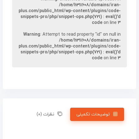
/home/h311608/domains/iran-
plus.com/public_html/wp-content/plugins/code-
snippets-pro/php/snippet-ops.php(721) : eval()'d
code
on line
۳
Warning
: Attempt to read property "id" on null in
/home/h311608/domains/iran-
plus.com/public_html/wp-content/plugins/code-
snippets-pro/php/snippet-ops.php(721) : eval()'d
code
on line
۳
توضیحات تکمیلی
نظرات (۰)