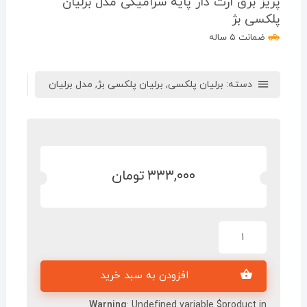
پریز برق ارت دار پایه سرامیکی مدل برلیان
پلکسی بژ
ضمانت ۵ ساله
دسته:
برلیان پلکسی
,
برلیان پلکسی بژ
,
مدل برلیان
ب
۳۳۳,۰۰۰
تومان
افزودن به سبد خرید
Warning
: Undefined variable $product in