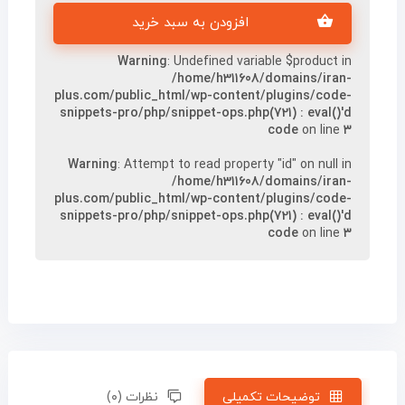
افزودن به سبد خرید
Warning
: Undefined variable $product in
/home/h311608/domains/iran-
plus.com/public_html/wp-content/plugins/code-
snippets-pro/php/snippet-ops.php(721) : eval()'d
code
on line
۳
Warning
: Attempt to read property "id" on null in
/home/h311608/domains/iran-
plus.com/public_html/wp-content/plugins/code-
snippets-pro/php/snippet-ops.php(721) : eval()'d
code
on line
۳
توضیحات تکمیلی
نظرات (۰)