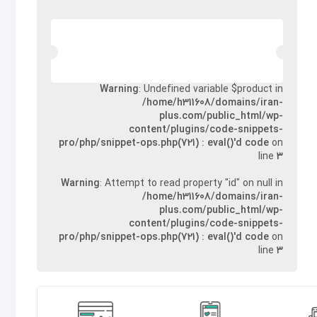
Warning
: Undefined variable $product in
/home/h311608/domains/iran-
plus.com/public_html/wp-
content/plugins/code-snippets-
pro/php/snippet-ops.php(721) : eval()'d code
on
line
۳
Warning
: Attempt to read property "id" on null in
/home/h311608/domains/iran-
plus.com/public_html/wp-
content/plugins/code-snippets-
pro/php/snippet-ops.php(721) : eval()'d code
on
line
۳