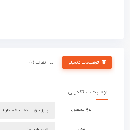
توضیحات تکمیلی
نظرات (۰)
توضیحات تکمیلی
نوع محصول
پریز برق ساده محافظ دار (۲۵۰ولت/۱۶آمپر)
مدل
الیزه طرح متال