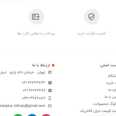
امنیت فرآیند خرید
پرداخت با تمامی کارت ها
ست اصلی
ارتباط با ما
تهران - خیابان لاله زارنو - نب
شگاه
۰۲۱-۶۶۷۲۴۷۳۲
 خرید
ره ما
۰۲۱-۶۶۷۶۲۴۸۹
 با ما
۰۹۲۱-۳۶۷۲۰۸۷
الوگ محصولات
iranplus.tehran@gmail.com
ت قیمت ایران الکتریک