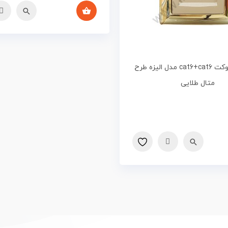
شبکه دوسوکت cat6+cat6 مدل الیزه طرح
متال طلایی