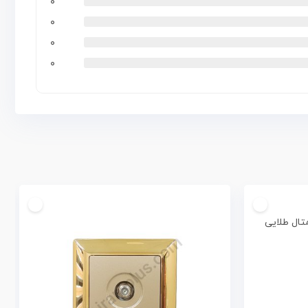
۰
۰
۰
۰
متال طلایی