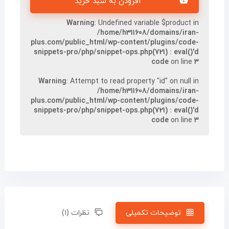
افزودن به سبد خرید
Warning
: Undefined variable $product in
/home/h311608/domains/iran-
plus.com/public_html/wp-content/plugins/code-
snippets-pro/php/snippet-ops.php(721) : eval()'d
code
on line
۳
Warning
: Attempt to read property "id" on null in
/home/h311608/domains/iran-
plus.com/public_html/wp-content/plugins/code-
snippets-pro/php/snippet-ops.php(721) : eval()'d
code
on line
۳
توضیحات تکمیلی
نظرات (۱)