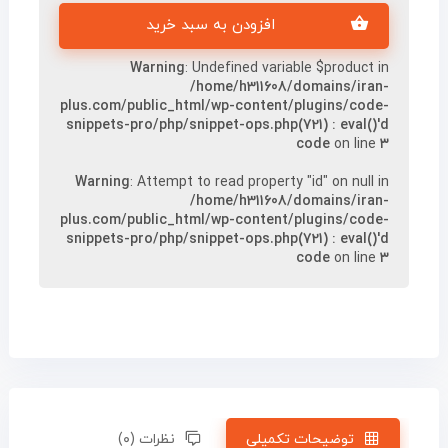
افزودن به سبد خرید
Warning
: Undefined variable $product in
/home/h311608/domains/iran-
plus.com/public_html/wp-content/plugins/code-
snippets-pro/php/snippet-ops.php(721) : eval()'d
code
on line
۳
Warning
: Attempt to read property "id" on null in
/home/h311608/domains/iran-
plus.com/public_html/wp-content/plugins/code-
snippets-pro/php/snippet-ops.php(721) : eval()'d
code
on line
۳
توضیحات تکمیلی
نظرات (۰)