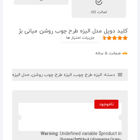
اصالت کالا
کلید دوپل مدل الیزه طرح چوب روشن میانی بژ
جزییات امتیاز ها
۲
امتیاز
۴.۵۰
از ۵ امتیاز
ضمانت ۵ ساله
مشتری
دسته:
الیزه طرح چوب
,
الیزه طرح چوب روشن
,
مدل الیزه
ناموجود
Warning
: Undefined variable $product in
/home/h311608/domains/iran-