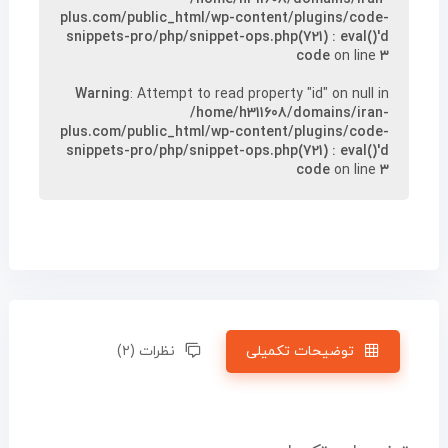
plus.com/public_html/wp-content/plugins/code-
snippets-pro/php/snippet-ops.php(721) : eval()'d
code
on line
۳
Warning
: Attempt to read property "id" on null in
/home/h311608/domains/iran-
plus.com/public_html/wp-content/plugins/code-
snippets-pro/php/snippet-ops.php(721) : eval()'d
code
on line
۳
توضیحات تکمیلی
نظرات (۲)