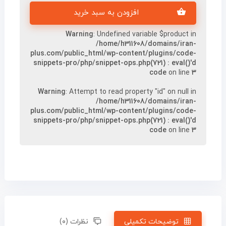
افزودن به سبد خرید
Warning
: Undefined variable $product in
/home/h311608/domains/iran-
plus.com/public_html/wp-content/plugins/code-
snippets-pro/php/snippet-ops.php(721) : eval()'d
code
on line
۳
Warning
: Attempt to read property "id" on null in
/home/h311608/domains/iran-
plus.com/public_html/wp-content/plugins/code-
snippets-pro/php/snippet-ops.php(721) : eval()'d
code
on line
۳
توضیحات تکمیلی
نظرات (۰)