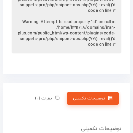
snippets-pro/php/snippet-ops.php(721) : eval()'d
code
on line
۳
Warning
: Attempt to read property "id" on null in
/home/h311608/domains/iran-
plus.com/public_html/wp-content/plugins/code-
snippets-pro/php/snippet-ops.php(721) : eval()'d
code
on line
۳
توضیحات تکمیلی
نظرات (۰)
توضیحات تکمیلی