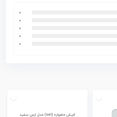
۰
۰
۰
۰
۰
فیش ماهواره (sat) مدل ارس سفید