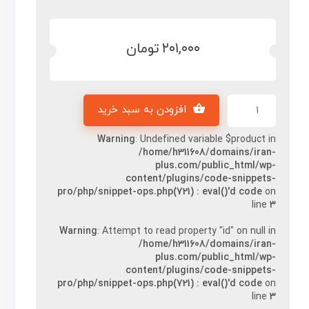
۲۰۱,۰۰۰
تومان
افزودن به سبد خرید
Warning
: Undefined variable $product in
/home/h311608/domains/iran-
plus.com/public_html/wp-
content/plugins/code-snippets-
pro/php/snippet-ops.php(721) : eval()'d code
on
line
۳
Warning
: Attempt to read property "id" on null in
/home/h311608/domains/iran-
plus.com/public_html/wp-
content/plugins/code-snippets-
pro/php/snippet-ops.php(721) : eval()'d code
on
line
۳