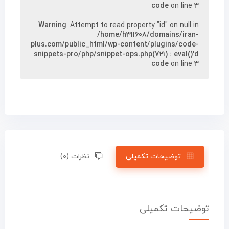
code
on line
۳
Warning
: Attempt to read property "id" on null in
/home/h311608/domains/iran-
plus.com/public_html/wp-content/plugins/code-
snippets-pro/php/snippet-ops.php(721) : eval()'d
code
on line
۳
توضیحات تکمیلی
نظرات (۰)
توضیحات تکمیلی