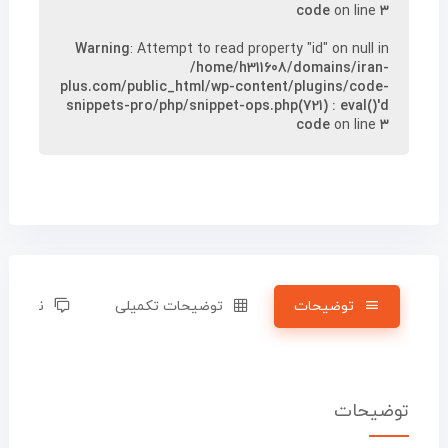
code
on line
۳
Warning
: Attempt to read property "id" on null in
/home/h311608/domains/iran-
plus.com/public_html/wp-content/plugins/code-
snippets-pro/php/snippet-ops.php(721) : eval()'d
code
on line
۳
توضیحات
توضیحات تکمیلی
نظرات (۰)
توضیحات