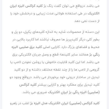
می باشد. درواقع می توان گفت رنگ بژ
کلید کراکس الیزه ایران
الکتریک
در طی استفاده طولانی مدت زیبایی و درخشش خود را
از دست نمی دهد.
این دسته از محصولات شاید به اندازه کلیدهای یکپل، دو پل و
بطور کلی دیگر کلیدپریز ها معروف نباشند اما کاربرد بالایی در
محیط و فضاهای بزرگ دارد. کارایی اصلی
کلید برق صلیبی الیزه
رنگی بژ
همانند سایر کلیدها؛ قطع و وصل جریان الکتریکی برق
می باشد. اما این کلید قابلیت خاموش یا روشن نمودن لامپ یا
گروهی از لامپ ها را از چند نقطه مختلف داشته و از دو کلید
تبدیل در ساختار درونی خود برخوردار می باشد. درواقع وجود دو
کلید تبدیل برای عملکرد بهتر و کارایی بیشتر
کلید کراکس
(صلیبی) الیزه رنگی بژ ایران الکتریک
ضروری می باشد.
کلید کراکس (صلیبی) ایران الکتریک مدل الیزه بژ
اغلب در راهرو