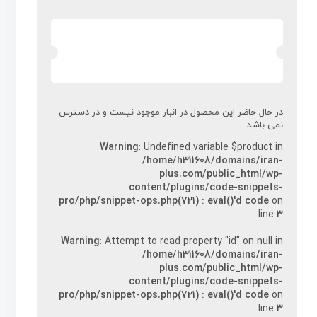
در حال حاضر این محصول در انبار موجود نیست و در دسترس
نمی باشد.
Warning
: Undefined variable $product in
/home/h311608/domains/iran-
plus.com/public_html/wp-
content/plugins/code-snippets-
pro/php/snippet-ops.php(721) : eval()'d code
on
line
۳
Warning
: Attempt to read property "id" on null in
/home/h311608/domains/iran-
plus.com/public_html/wp-
content/plugins/code-snippets-
pro/php/snippet-ops.php(721) : eval()'d code
on
line
۳