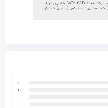
,
سوکت شبکه CAT6+CAT6
,
شاسی راه پله
,
,
کلید سه پل
,
کلید کراکس (صلیبی)
,
کلید کولر
۰
۰
۰
۰